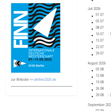
Juli 2026
01.07.
05.07.
08.07.
10.07.
- 
15.07.
22.07.
29.07.
August 2026
05.08.
12.08.
zur Website =>
idmfinn2026.de
19.08.
26.08.
29.08.
- 
September 202
02.09.