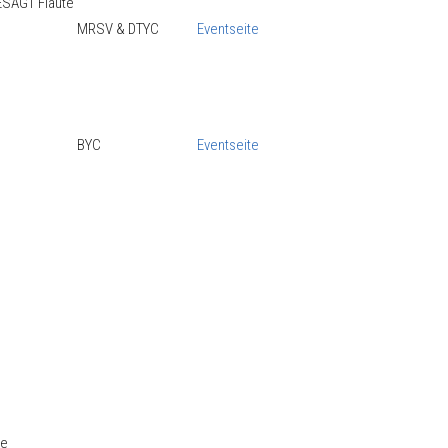
SAGT Flaute
MRSV & DTYC
Eventseite
BYC
Eventseite
te