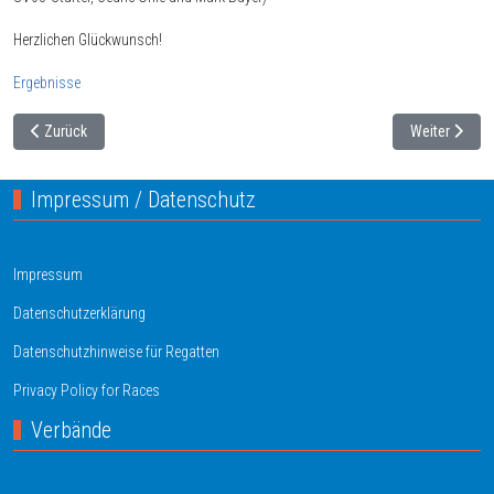
Herzlichen Glückwunsch!
Ergebnisse
Vorheriger Beitrag: Platz 3 für Fabian Lemmel bei der IDM
Nächster Beit
Zurück
Weiter
Impressum / Datenschutz
Impressum
Datenschutzerklärung
Datenschutzhinweise für Regatten
Privacy Policy for Races
Verbände