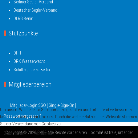
Berliner Segler-Verband
Deutscher Segler-Verband
DLRG Berlin
Stützpunkte
DHH
DRK Wasserwacht
Schiffergilde zu Berlin
Mitgliederbereich
Mitglieder-Login SSO [ Single-Sign-On ]
Um unsere Webseite für Sie optimal zu gestalten und fortlaufend verbessern zu
Passwort vergessen ?
können, verwenden wir Cookies. Durch die weitere Nutzung der Webseite stimmen
Sie der Verwendung von Cookies zu.
Copyright © 2026 SV03 Alle Rechte vorbehalten. Joomla! ist freie, unter der
Zustimmen
Ablehnen