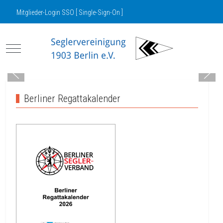
Mitglieder-Login SSO [ Single-Sign-On ]
Mobile Menu Toggle
Berliner Regattakalender