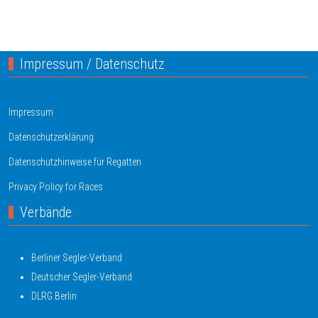
Vorheriger Beitrag: Kinder- und Jugendschutz
Nächster Bei
Zurück
Weiter
Impressum / Datenschutz
Impressum
Datenschutzerklärung
Datenschutzhinweise für Regatten
Privacy Policy for Races
Verbände
Berliner Segler-Verband
Deutscher Segler-Verband
DLRG Berlin