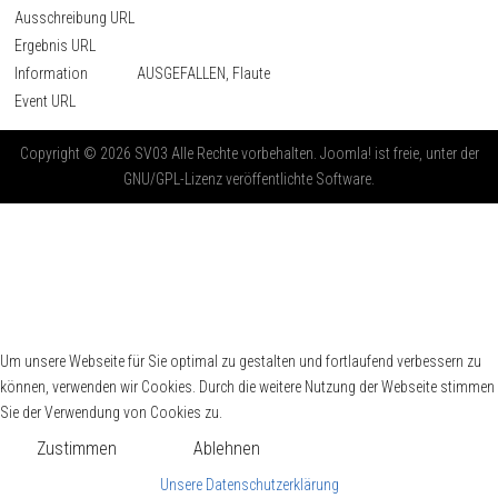
Ausschreibung URL
Ergebnis URL
Information
AUSGEFALLEN, Flaute
Event URL
Copyright © 2026 SV03 Alle Rechte vorbehalten. Joomla! ist freie, unter der
GNU/GPL-Lizenz veröffentlichte Software.
Um unsere Webseite für Sie optimal zu gestalten und fortlaufend verbessern zu
können, verwenden wir Cookies. Durch die weitere Nutzung der Webseite stimmen
Sie der Verwendung von Cookies zu.
Zustimmen
Ablehnen
Unsere Datenschutzerklärung