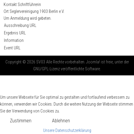
Kontakt
Schriftführerin
Ort
Seglervereinigung 1903 Berlin e.V.
Um Anmeldung wird gebeten.
Ausschreibung URL
Ergebnis URL
Information
Event URL
Copyright © 2026 SV03 Alle Rechte vorbehalten. Joomla! ist freie, unter der
GNU/GPL-Lizenz veröffentlichte Software.
Um unsere Webseite für Sie optimal zu gestalten und fortlaufend verbessern zu
können, verwenden wir Cookies. Durch die weitere Nutzung der Webseite stimmen
Sie der Verwendung von Cookies zu.
Zustimmen
Ablehnen
Unsere Datenschutzerklärung