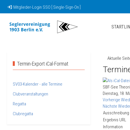
Mitglieder-Login SSO [ Single-Sign-On ]
STARTLIN
Aktuelle Sei
Termin-Export iCal-Format
Termine
SV03-Kalender - alle Termine
SBF-See Theor
Dienstag, 18. Mä
Clubveranstaltungen
Vorherige Wied
Regatta
Nächste Wiede
Ausschreibung
Clubregatta
Ergebnis URL
Information