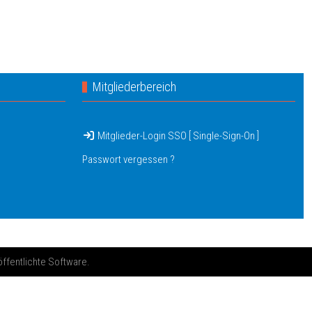
Mitgliederbereich
Mitglieder-Login SSO [ Single-Sign-On ]
Passwort vergessen ?
öffentlichte Software.