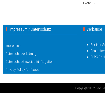
Event URL
Impressum / Datenschutz
Verbände
Berliner 
Impressum
Deutscher
Datenschutzerklärung
DLRG Berl
Datenschutzhinweise für Regatten
Privacy Policy for Races
Copyright © 2026 SV03