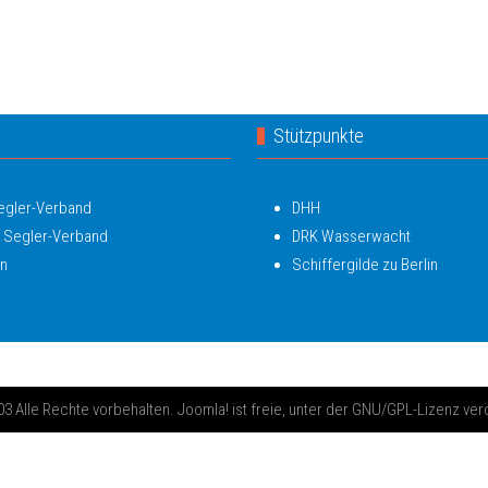
Stützpunkte
Segler-Verband
DHH
 Segler-Verband
DRK Wasserwacht
in
Schiffergilde zu Berlin
 Alle Rechte vorbehalten. Joomla! ist freie, unter der GNU/GPL-Lizenz ver