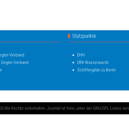
Stützpunkte
Segler-Verband
DHH
 Segler-Verband
DRK Wasserwacht
in
Schiffergilde zu Berlin
 Alle Rechte vorbehalten. Joomla! ist freie, unter der GNU/GPL-Lizenz ver