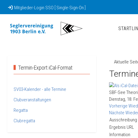
Mitglieder-Login SSO [ Single-Sign-On ]
STARTLIN
Aktuelle Sei
Termin-Export iCal-Format
Termine
SV03-Kalender - alle Termine
SBF-See Theor
Dienstag, 18. Fe
Clubveranstaltungen
Vorherige Wied
Regatta
Nächste Wiede
Ausschreibung
Clubregatta
Ergebnis URL
Information