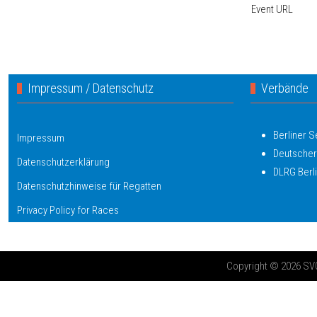
Event URL
Impressum / Datenschutz
Verbände
Berliner 
Impressum
Deutscher
Datenschutzerklärung
DLRG Berl
Datenschutzhinweise für Regatten
Privacy Policy for Races
Copyright © 2026 SV03