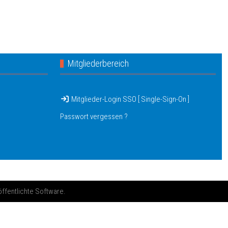
Mitgliederbereich
Mitglieder-Login SSO [ Single-Sign-On ]
Passwort vergessen ?
öffentlichte Software.